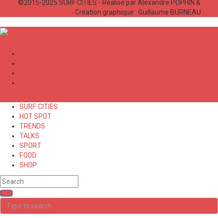
©2015-2025 SURF CITIES - Réalisé par Alexandre POPHIN &
Bastien LABELLE
- Création graphique : Guillaume BURNEAU
✕
SURF CITIES
HOT SPOT
TRENDS
TALKS
SPORT
FOOD
SHOP