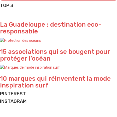
TOP 3
La Guadeloupe : destination eco-
responsable
15 associations qui se bougent pour
protéger l’océan
10 marques qui réinventent la mode
inspiration surf
PINTEREST
INSTAGRAM
Find me by the pool ✨ by @agathem.illustration
Just for fun 🌴
Passion pool 💦
What a vibe in Bali 🌴