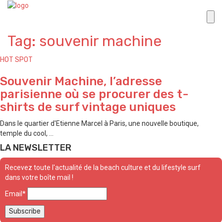
Tag: souvenir machine
HOT SPOT
Souvenir Machine, l’adresse
parisienne où se procurer des t-
shirts de surf vintage uniques
Dans le quartier d'Etienne Marcel à Paris, une nouvelle boutique,
temple du cool, ...
LA NEWSLETTER
Recevez toute l'actualité de la beach culture et du lifestyle surf
dans votre boîte mail !
Email*