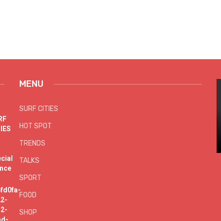
MENU
SURF CITIES
HOT SPOT
TRENDS
TALKS
SPORT
FOOD
SHOP