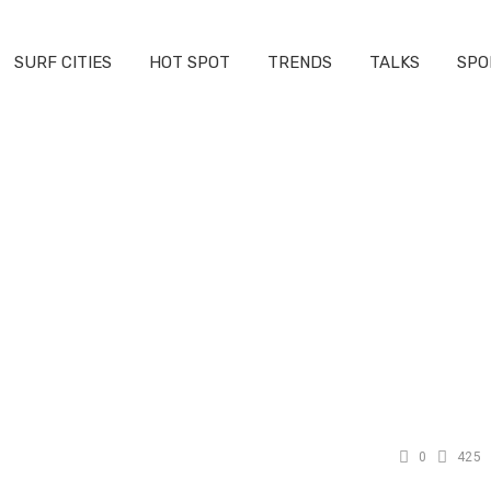
SURF CITIES
HOT SPOT
TRENDS
TALKS
SPO
0
425