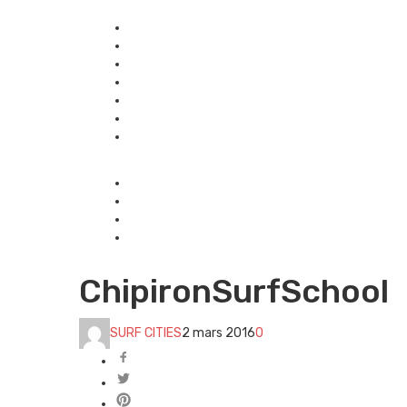
ChipironSurfSchool
SURF CITIES
2 mars 2016
0