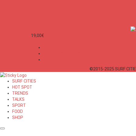
SURF CITIES N°2 - Spécial Paris
19,00
€
Mon Compte
Conditions Générales de Vente
Politique de confidentialité
©2015-2025 SURF CITIES
SURF CITIES
HOT SPOT
TRENDS
TALKS
SPORT
FOOD
SHOP