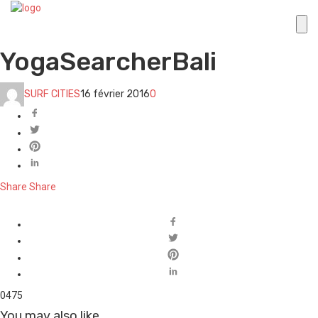
YogaSearcherBali
SURF CITIES
16 février 2016
0
Share
Share
0
475
You may also like