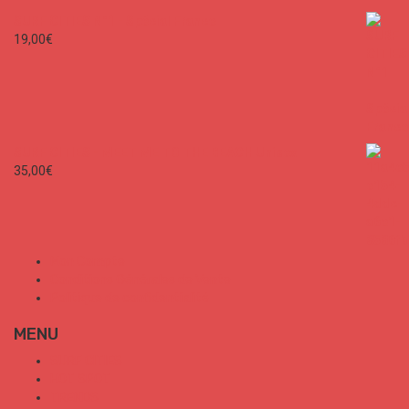
SURF CITIES N°1 - Spécial France
19,00
€
SURF CITIES - MEET ME TO THE BEACH Unisex
35,00
€
Mon Compte
Conditions Générales de Vente
Politique de confidentialité
MENU
SURF CITIES
HOT SPOT
TRENDS