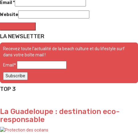
Email
*
Website
LA NEWSLETTER
Recevez toute l'actualité de la beach culture et du lifestyle surf
dans votre boîte mail !
Email*
TOP 3
La Guadeloupe : destination eco-
responsable