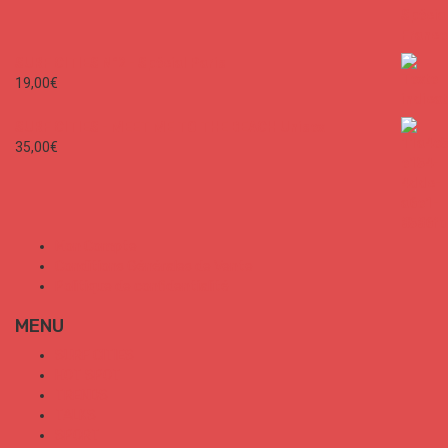
SURF CITIES N°2 - Spécial Paris
19,00
€
SURF CITIES - MEET ME TO THE BEACH Unisex
35,00
€
Mon Compte
Conditions Générales de Vente
Politique de confidentialité
MENU
SURF CITIES
HOT SPOT
TRENDS
TALKS
SPORT