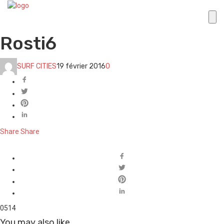
Rosti6
SURF CITIES
19 février 2016
0
Share
Share
0
514
You may also like