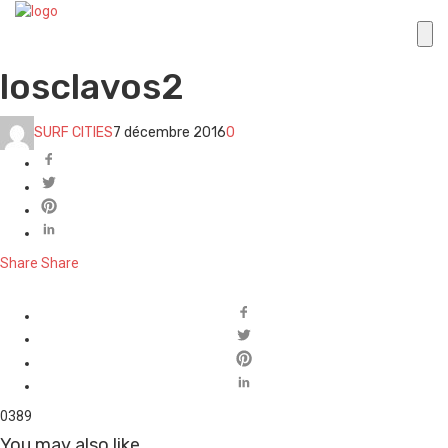
losclavos2
SURF CITIES
7 décembre 2016
0
Share
Share
0
389
You may also like