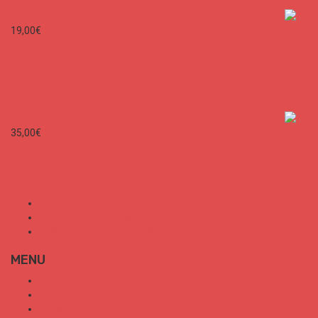
SURF CITIES N°1 - Spécial France
19,00
€
SURF CITIES - MEET ME TO THE BEACH Unisex
35,00
€
Mon Compte
Conditions Générales de Vente
Politique de confidentialité
MENU
SURF CITIES
HOT SPOT
TRENDS