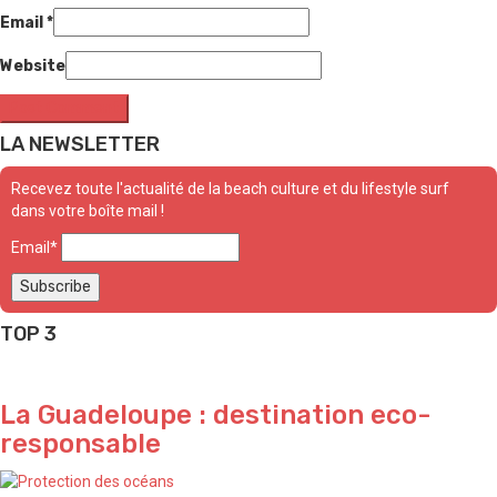
Email
*
Website
LA NEWSLETTER
Recevez toute l'actualité de la beach culture et du lifestyle surf
dans votre boîte mail !
Email*
TOP 3
La Guadeloupe : destination eco-
responsable