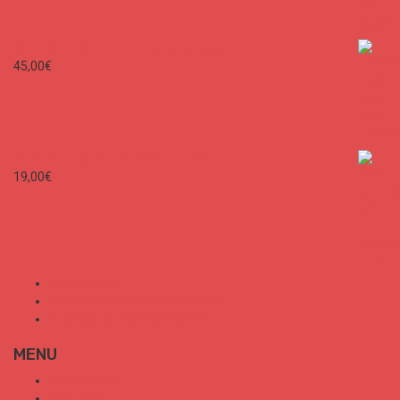
SURF CITIES Premium Unisex Hoodie
45,00
€
SURF CITIES N°1 - Spécial France
19,00
€
Mon Compte
Conditions Générales de Vente
Politique de confidentialité
MENU
SURF CITIES
HOT SPOT