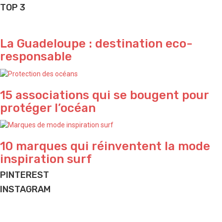
TOP 3
La Guadeloupe : destination eco-
responsable
15 associations qui se bougent pour
protéger l’océan
10 marques qui réinventent la mode
inspiration surf
PINTEREST
INSTAGRAM
Yeeeeeeew 🌊
Perfect sunset ✨ by @waterproject
Do what makes you happy ✨
Beach house ✨ and lifestyle we love
Vacation is coming ✌🏽
Jungle vibes 🌴 by talented @elodieperrier_lostinland
And good vibes we love ✌🏽