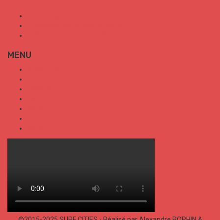
Mon Compte
Conditions Générales de Vente
Politique de confidentialité
MENU
SURF CITIES
HOT SPOT
TRENDS
TALKS
SPORT
FOOD
SHOP
©2015-2025 SURF CITIES - Réalisé par Alexandre POPHIN &