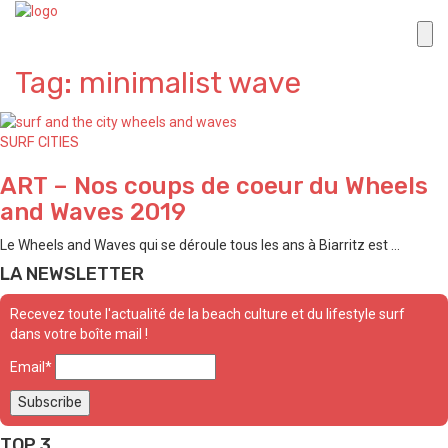
Tag: minimalist wave
SURF CITIES
ART – Nos coups de coeur du Wheels
and Waves 2019
Le Wheels and Waves qui se déroule tous les ans à Biarritz est ...
LA NEWSLETTER
Recevez toute l'actualité de la beach culture et du lifestyle surf
dans votre boîte mail !
Email*
TOP 3