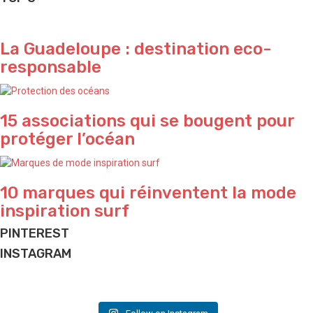
La Guadeloupe : destination eco-
responsable
15 associations qui se bougent pour
protéger l’océan
10 marques qui réinventent la mode
inspiration surf
PINTEREST
INSTAGRAM
Perfect sunset ✨ by @waterproject
Do what makes you happy ✨
Beach house ✨ and lifestyle we love
Jungle vibes 🌴 by talented @elodieperrier_lostinland
And good vibes we love ✌🏽
House we love ✨
Magical moment 🌊🐳
A slice of poetry for today 🌸
📷 & good vibes @nyahuds
Captured by @jacksonxmedia
📷 & project by @bertankotil