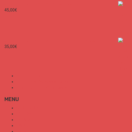
SURF CITIES Premium Unisex Hoodie
45,00
€
SURF CITIES - MEET ME TO THE BEACH Unisex
35,00
€
Mon Compte
Conditions Générales de Vente
Politique de confidentialité
MENU
SURF CITIES
HOT SPOT
TRENDS
TALKS
SPORT