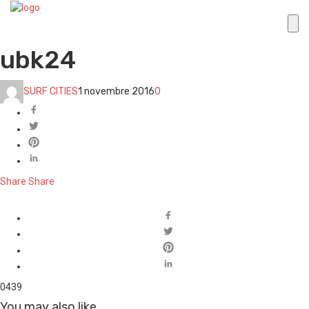
ubk24
SURF CITIES
1 novembre 2016
0
Share
Share
0
439
You may also like