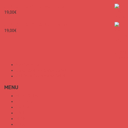
SURF CITIES N°2 - Spécial Paris
19,00
€
SURF CITIES N°1 - Spécial France
19,00
€
Mon Compte
Conditions Générales de Vente
Politique de confidentialité
MENU
SURF CITIES
HOT SPOT
TRENDS
TALKS
SPORT
FOOD