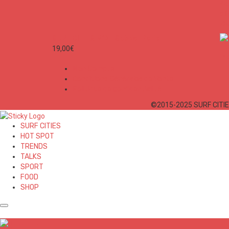
SURF CITIES N°2 - Spécial Paris
19,00
€
Mon Compte
Conditions Générales de Vente
Politique de confidentialité
©2015-2025 SURF CITIES
SURF CITIES
HOT SPOT
TRENDS
TALKS
SPORT
FOOD
SHOP