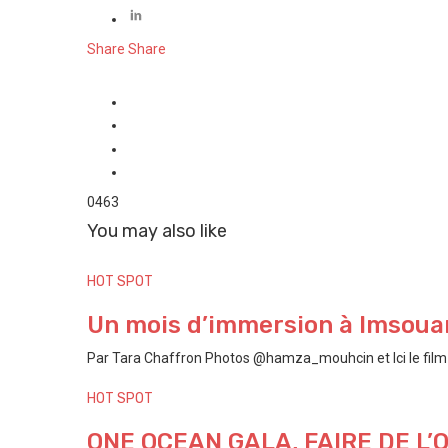
Share
Share
0
463
You may also like
HOT SPOT
Un mois d’immersion à Imsouan
Par Tara Chaffron Photos @hamza_mouhcin et Ici le film P
HOT SPOT
ONE OCEAN GALA, FAIRE DE L