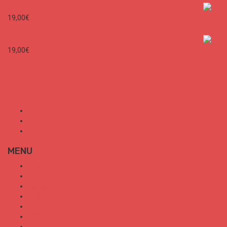
SURF CITIES N°2 - Spécial Paris
19,00
€
SURF CITIES N°1 - Spécial France
19,00
€
Mon Compte
Conditions Générales de Vente
Politique de confidentialité
MENU
SURF CITIES
HOT SPOT
TRENDS
TALKS
SPORT
FOOD
SHOP