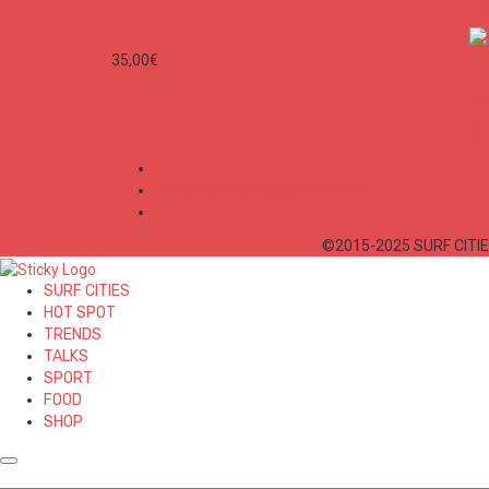
SURF CITIES - MEET ME TO THE BEACH Unisex
35,00
€
Mon Compte
Conditions Générales de Vente
Politique de confidentialité
©2015-2025 SURF CITIES
SURF CITIES
HOT SPOT
TRENDS
TALKS
SPORT
FOOD
SHOP