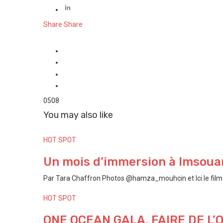
Share
Share
0
508
You may also like
HOT SPOT
Un mois d’immersion à Imsouan
Par Tara Chaffron Photos @hamza_mouhcin et Ici le film P
HOT SPOT
ONE OCEAN GALA, FAIRE DE L