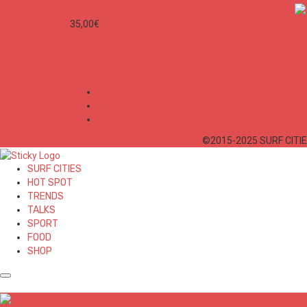
SURF CITIES - MEET ME TO THE BEACH Unisex
35,00
€
Mon Compte
Conditions Générales de Vente
Politique de confidentialité
©2015-2025 SURF CITIES
SURF CITIES
HOT SPOT
TRENDS
TALKS
SPORT
FOOD
SHOP