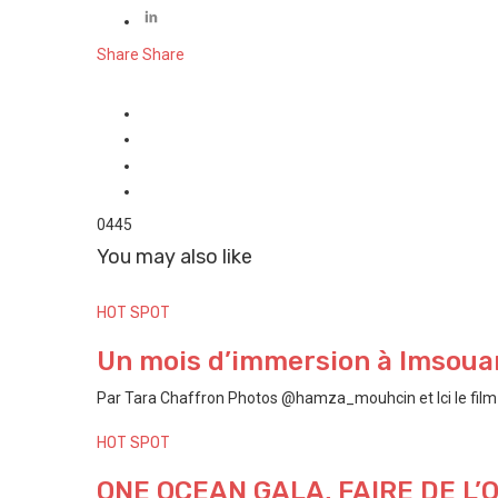
Share
Share
0
445
You may also like
HOT SPOT
Un mois d’immersion à Imsouan
Par Tara Chaffron Photos @hamza_mouhcin et Ici le film P
HOT SPOT
ONE OCEAN GALA, FAIRE DE L