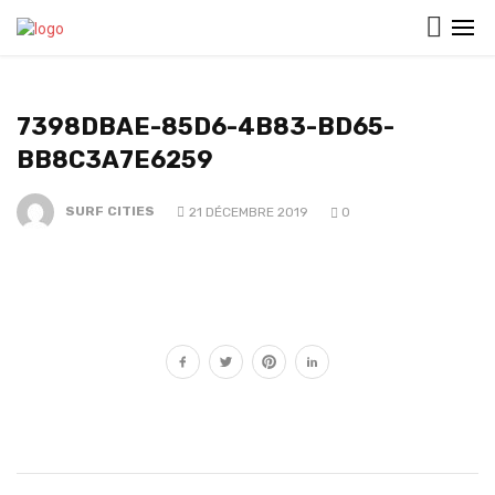
7398DBAE-85D6-4B83-BD65-
BB8C3A7E6259
SURF CITIES
21 DÉCEMBRE 2019
0