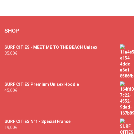
@bingsurfboards
#bali #waves #surf #ocean #travel
#architecture #homedecor #beach #design #interiordesign
#quote #ocean #beachlife #goodvibes #travel
#surf #art #sketch #illustration #goodvibes
#photographer #art #sunset #california #travel
#surf #log #goodvibes #california #travel
53
0
165
4
176
0
539
6
124
4
304
2
SHOP
SURF CITIES - MEET ME TO THE BEACH Unisex
35,00
€
SURF CITIES Premium Unisex Hoodie
45,00
€
SURF CITIES N°1 - Spécial France
19,00
€