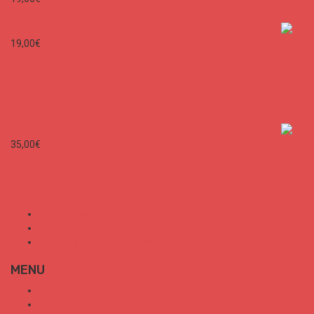
SURF CITIES N°1 - Spécial France
19,00
€
SURF CITIES - MEET ME TO THE BEACH Unisex
35,00
€
Mon Compte
Conditions Générales de Vente
Politique de confidentialité
MENU
SURF CITIES
HOT SPOT