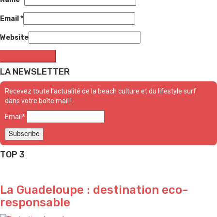
Email
*
Website
LA NEWSLETTER
Recevez toute l'actualité de la beach culture et du lifestyle surf
dans votre boîte mail !
Email*
TOP 3
La Guadeloupe : destination eco-
responsable