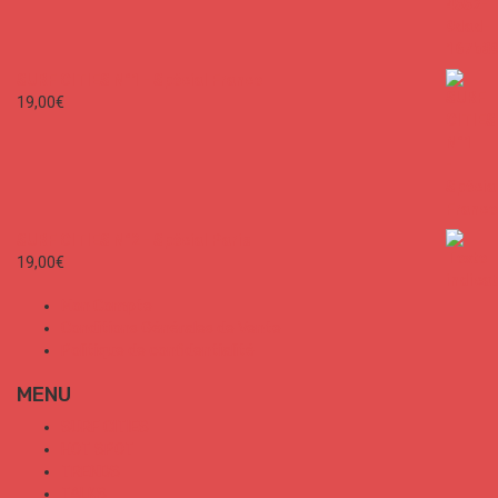
130
0
SURF CITIES N°1 - Spécial France
19,00
€
SURF CITIES N°2 - Spécial Paris
19,00
€
Mon Compte
Conditions Générales de Vente
Politique de confidentialité
MENU
SURF CITIES
HOT SPOT
TRENDS
TALKS