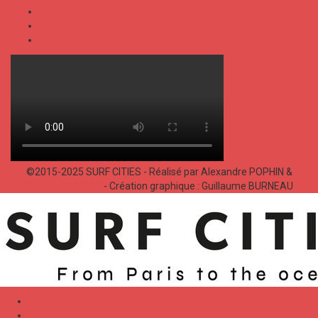
SPORT
FOOD
SHOP
©2015-2025 SURF CITIES - Réalisé par Alexandre POPHIN &
Bastien LABELLE
- Création graphique : Guillaume BURNEAU