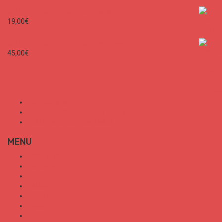
SURF CITIES N°2 - Spécial Paris
19,00
€
SURF CITIES Premium Unisex Hoodie
45,00
€
Mon Compte
Conditions Générales de Vente
Politique de confidentialité
MENU
SURF CITIES
HOT SPOT
TRENDS
TALKS
SPORT
FOOD
SHOP