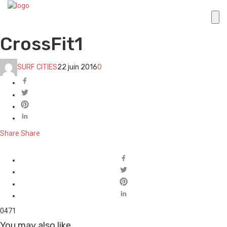
CrossFit1
SURF CITIES
22 juin 2016
0
Share
Share
0
471
You may also like