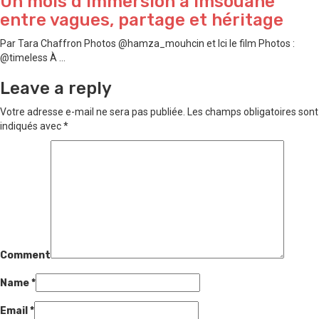
Un mois d’immersion à Imsouane
entre vagues, partage et héritage
Par Tara Chaffron Photos @hamza_mouhcin et Ici le film Photos :
@timeless À ...
Leave a reply
Votre adresse e-mail ne sera pas publiée.
Les champs obligatoires sont
indiqués avec
*
Comment
Name
*
Email
*