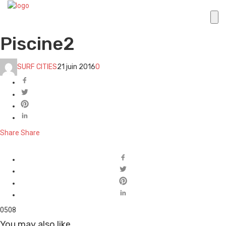
Piscine2
SURF CITIES
21 juin 2016
0
Share
Share
0
508
You may also like