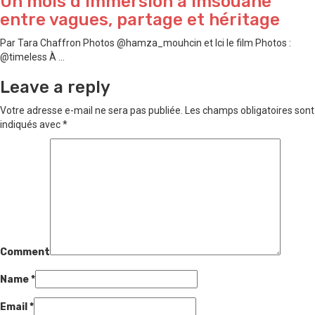
Un mois d’immersion à Imsouane
entre vagues, partage et héritage
Par Tara Chaffron Photos @hamza_mouhcin et Ici le film Photos :
@timeless À ...
Leave a reply
Votre adresse e-mail ne sera pas publiée.
Les champs obligatoires sont
indiqués avec
*
Comment
Name
*
Email
*