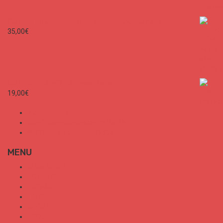
SURF CITIES - MEET ME TO THE BEACH Unisex
35,00
€
SURF CITIES N°2 - Spécial Paris
19,00
€
Mon Compte
Conditions Générales de Vente
Politique de confidentialité
MENU
SURF CITIES
HOT SPOT
TRENDS
TALKS
SPORT
FOOD