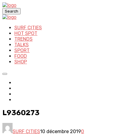
Search
SURF CITIES
HOT SPOT
TRENDS
TALKS
SPORT
FOOD
SHOP
L9360273
SURF CITIES
10 décembre 2019
0