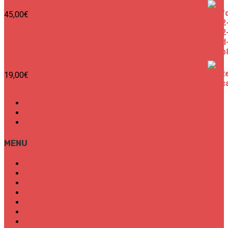
SURF CITIES Premium Unisex Hoodie
45,00
€
SURF CITIES N°2 - Spécial Paris
19,00
€
Mon Compte
Conditions Générales de Vente
Politique de confidentialité
MENU
SURF CITIES
HOT SPOT
TRENDS
TALKS
SPORT
FOOD
SHOP