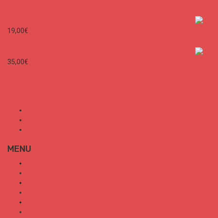
SURF CITIES N°2 - Spécial Paris
19,00
€
SURF CITIES - MEET ME TO THE BEACH Unisex
35,00
€
Mon Compte
Conditions Générales de Vente
Politique de confidentialité
MENU
SURF CITIES
HOT SPOT
TRENDS
TALKS
SPORT
FOOD