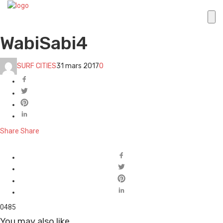
WabiSabi4
SURF CITIES
31 mars 2017
0
Share
Share
0
485
You may also like