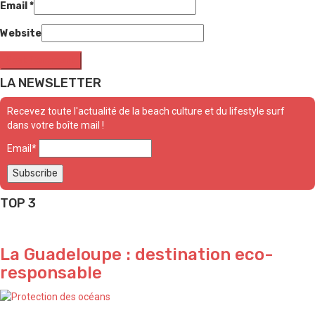
Email
*
Website
LA NEWSLETTER
Recevez toute l'actualité de la beach culture et du lifestyle surf
dans votre boîte mail !
Email*
TOP 3
La Guadeloupe : destination eco-
responsable