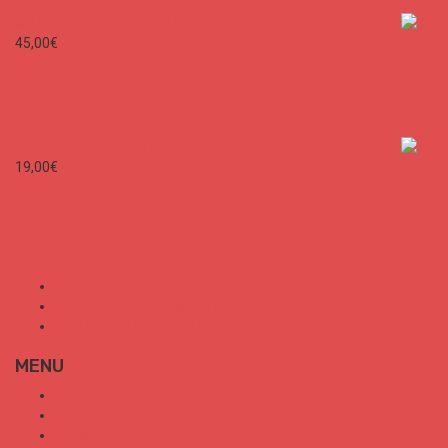
SURF CITIES Premium Unisex Hoodie
45,00
€
SURF CITIES N°1 - Spécial France
19,00
€
Mon Compte
Conditions Générales de Vente
Politique de confidentialité
MENU
SURF CITIES
HOT SPOT
TRENDS