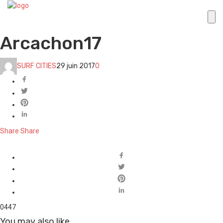
Arcachon17
SURF CITIES
29 juin 2017
0
Share
Share
0
447
You may also like