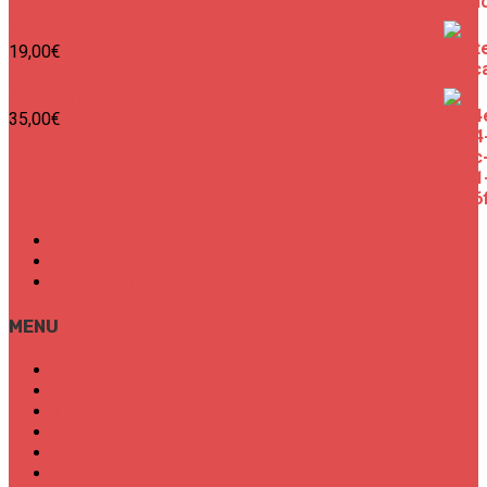
SURF CITIES N°2 - Spécial Paris
19,00
€
SURF CITIES - MEET ME TO THE BEACH Unisex
35,00
€
Mon Compte
Conditions Générales de Vente
Politique de confidentialité
MENU
SURF CITIES
HOT SPOT
TRENDS
TALKS
SPORT
FOOD