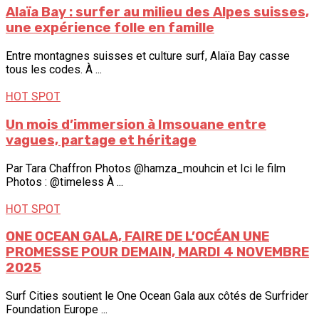
Alaïa Bay : surfer au milieu des Alpes suisses,
une expérience folle en famille
Entre montagnes suisses et culture surf, Alaïa Bay casse
tous les codes. À ...
HOT SPOT
Un mois d’immersion à Imsouane entre
vagues, partage et héritage
Par Tara Chaffron Photos @hamza_mouhcin et Ici le film
Photos : @timeless À ...
HOT SPOT
ONE OCEAN GALA, FAIRE DE L’OCÉAN UNE
PROMESSE POUR DEMAIN, MARDI 4 NOVEMBRE
2025
Surf Cities soutient le One Ocean Gala aux côtés de Surfrider
Foundation Europe ...