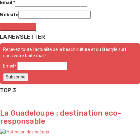
Email
*
Website
LA NEWSLETTER
Recevez toute l'actualité de la beach culture et du lifestyle surf
dans votre boîte mail !
Email*
TOP 3
La Guadeloupe : destination eco-
responsable