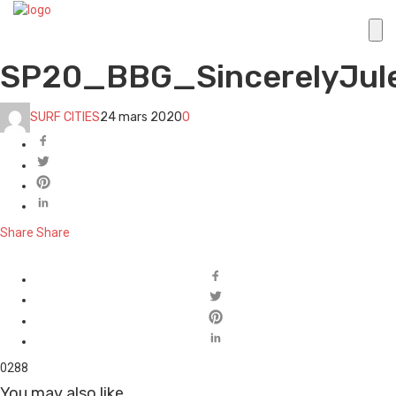
SP20_BBG_SincerelyJu
SURF CITIES
24 mars 2020
0
Share
Share
0
288
You may also like