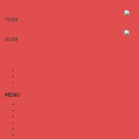
SURF CITIES N°2 - Spécial Paris
19,00
€
SURF CITIES - MEET ME TO THE BEACH Unisex
35,00
€
Mon Compte
Conditions Générales de Vente
Politique de confidentialité
MENU
SURF CITIES
HOT SPOT
TRENDS
TALKS
SPORT
FOOD