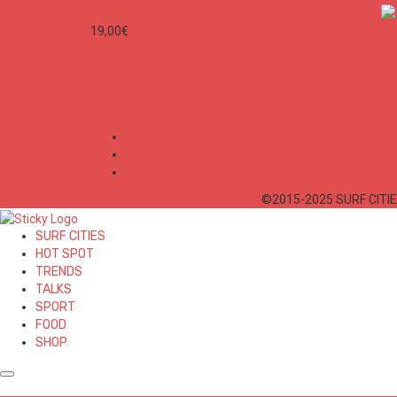
SURF CITIES N°1 - Spécial France
19,00
€
Mon Compte
Conditions Générales de Vente
Politique de confidentialité
©2015-2025 SURF CITIES
SURF CITIES
HOT SPOT
TRENDS
TALKS
SPORT
FOOD
SHOP