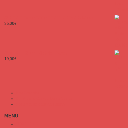
SURF CITIES - MEET ME TO THE BEACH Unisex
35,00
€
SURF CITIES N°1 - Spécial France
19,00
€
Mon Compte
Conditions Générales de Vente
Politique de confidentialité
MENU
SURF CITIES