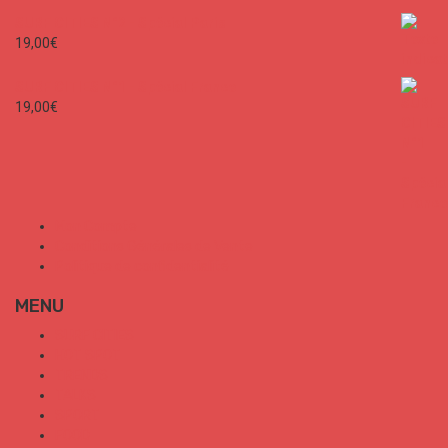
SURF CITIES N°2 - Spécial Paris
19,00
€
SURF CITIES N°1 - Spécial France
19,00
€
Mon Compte
Conditions Générales de Vente
Politique de confidentialité
MENU
SURF CITIES
HOT SPOT
TRENDS
TALKS
SPORT
FOOD