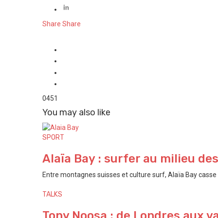
Share
Share
0
451
You may also like
SPORT
Alaïa Bay : surfer au milieu de
Entre montagnes suisses et culture surf, Alaïa Bay casse t
TALKS
Tony Noosa : de Londres aux va