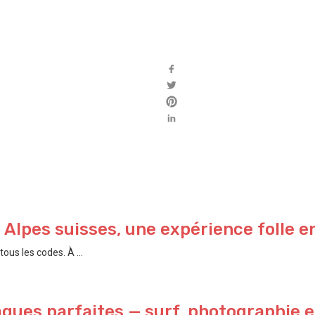
s Alpes suisses, une expérience folle e
ous les codes. À ...
gues parfaites — surf, photographie et