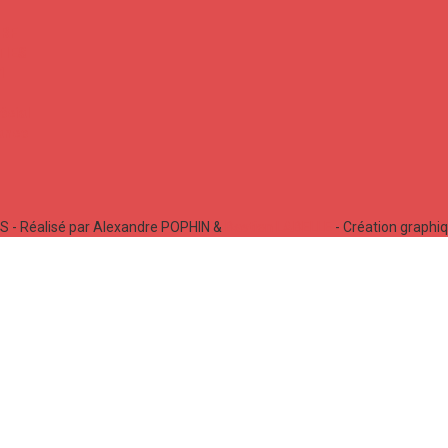
 - Réalisé par Alexandre POPHIN &
Bastien LABELLE
- Création graphi