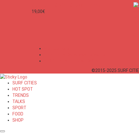
SURF CITIES N°1 - Spécial France
19,00
€
Mon Compte
Conditions Générales de Vente
Politique de confidentialité
©2015-2025 SURF CITIES
SURF CITIES
HOT SPOT
TRENDS
TALKS
SPORT
FOOD
SHOP