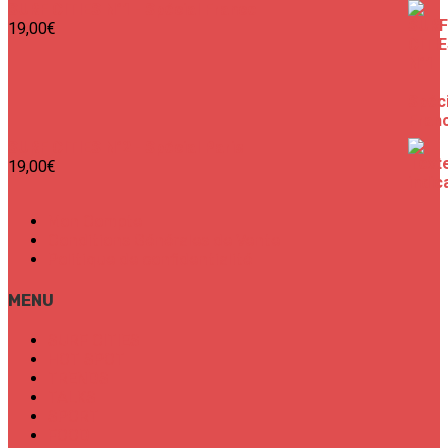
SURF CITIES N°1 - Spécial France
19,00
€
SURF CITIES N°2 - Spécial Paris
19,00
€
Mon Compte
Conditions Générales de Vente
Politique de confidentialité
MENU
SURF CITIES
HOT SPOT
TRENDS
TALKS
SPORT
FOOD