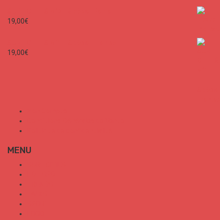
SURF CITIES N°2 - Spécial Paris
19,00
€
SURF CITIES N°1 - Spécial France
19,00
€
Mon Compte
Conditions Générales de Vente
Politique de confidentialité
MENU
SURF CITIES
HOT SPOT
TRENDS
TALKS
SPORT
FOOD