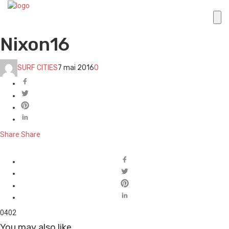
Nixon16
SURF CITIES
7 mai 2016
0
Share
Share
0
402
You may also like