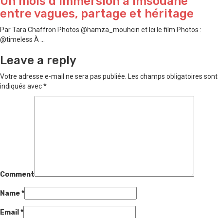
Un mois d’immersion à Imsouane
entre vagues, partage et héritage
Par Tara Chaffron Photos @hamza_mouhcin et Ici le film Photos :
@timeless À ...
Leave a reply
Votre adresse e-mail ne sera pas publiée.
Les champs obligatoires sont
indiqués avec
*
Comment
Name
*
Email
*