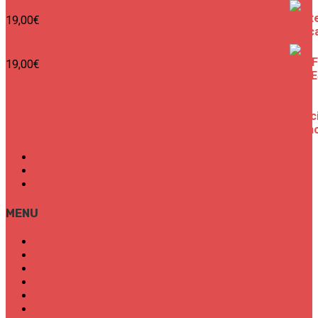
SURF CITIES N°2 - Spécial Paris
19,00
€
SURF CITIES N°1 - Spécial France
19,00
€
Mon Compte
Conditions Générales de Vente
Politique de confidentialité
MENU
SURF CITIES
HOT SPOT
TRENDS
TALKS
SPORT
FOOD