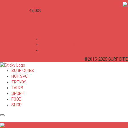
SURF CITIES Premium Unisex Hoodie
45,00
€
Mon Compte
Conditions Générales de Vente
Politique de confidentialité
©2015-2025 SURF CITIES
SURF CITIES
HOT SPOT
TRENDS
TALKS
SPORT
FOOD
SHOP