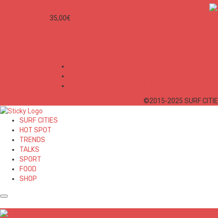
SURF CITIES - MEET ME TO THE BEACH Unisex
35,00
€
Mon Compte
Conditions Générales de Vente
Politique de confidentialité
©2015-2025 SURF CITIES
SURF CITIES
HOT SPOT
TRENDS
TALKS
SPORT
FOOD
SHOP