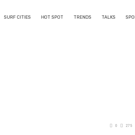
SURF CITIES
HOT SPOT
TRENDS
TALKS
SPO
0
275