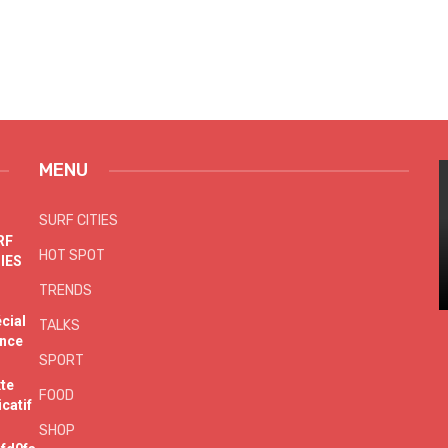
MENU
SURF CITIES
HOT SPOT
TRENDS
TALKS
SPORT
FOOD
SHOP