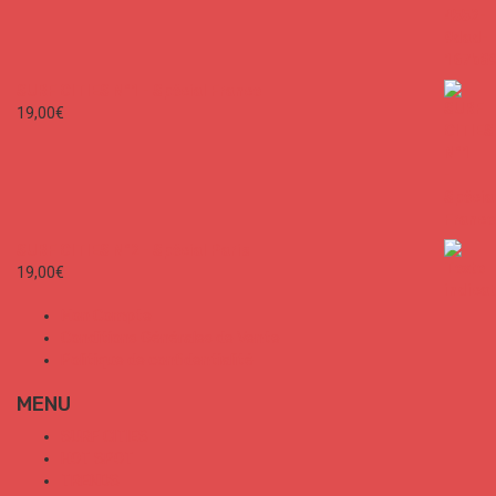
127
0
SURF CITIES N°1 - Spécial France
19,00
€
SURF CITIES N°2 - Spécial Paris
19,00
€
Mon Compte
Conditions Générales de Vente
Politique de confidentialité
MENU
SURF CITIES
HOT SPOT
TRENDS