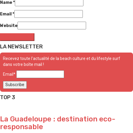
Name
*
Email
*
Website
LA NEWSLETTER
Recevez toute l'actualité de la beach culture et du lifestyle surf
dans votre boîte mail !
Email*
TOP 3
La Guadeloupe : destination eco-
responsable