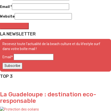
Email
*
Website
LA NEWSLETTER
Recevez toute l'actualité de la beach culture et du lifestyle surf
dans votre boîte mail !
Email*
TOP 3
La Guadeloupe : destination eco-
responsable