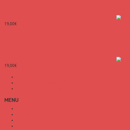
SURF CITIES N°1 - Spécial France
19,00
€
SURF CITIES N°2 - Spécial Paris
19,00
€
Mon Compte
Conditions Générales de Vente
Politique de confidentialité
MENU
SURF CITIES
HOT SPOT
TRENDS
TALKS