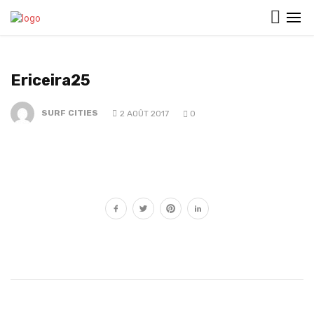
Ericeira25
SURF CITIES
2 AOÛT 2017
0