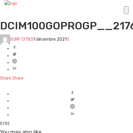
DCIM100GOPROGP__217
SURF CITIES
1 décembre 2021
0
Share
Share
0
192
You may also like