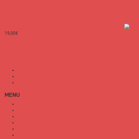
SURF CITIES N°1 - Spécial France
19,00
€
Mon Compte
Conditions Générales de Vente
Politique de confidentialité
MENU
SURF CITIES
HOT SPOT
TRENDS
TALKS
SPORT
FOOD