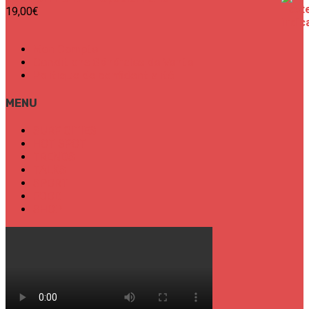
19,00
€
Mon Compte
Conditions Générales de Vente
Politique de confidentialité
MENU
SURF CITIES
HOT SPOT
TRENDS
TALKS
SPORT
FOOD
SHOP