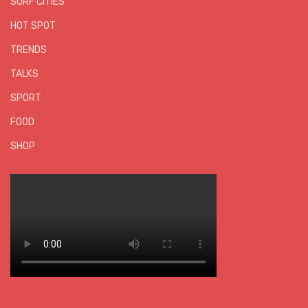
SURF CITIES
HOT SPOT
TRENDS
TALKS
SPORT
FOOD
SHOP