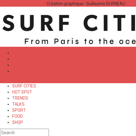
Bastien LABELLE
- Création graphique : Guillaume BURNEAU
✕
SURF CITIES
HOT SPOT
TRENDS
TALKS
SPORT
FOOD
SHOP