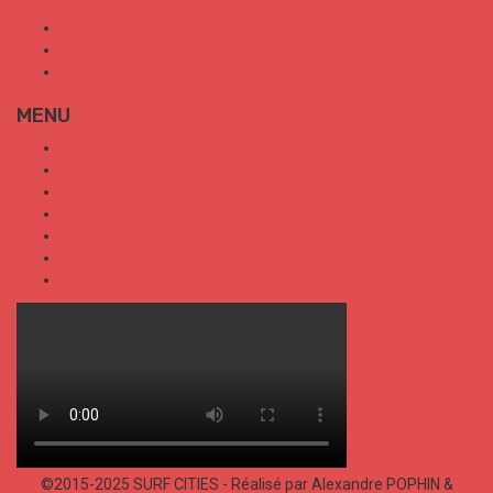
Mon Compte
Conditions Générales de Vente
Politique de confidentialité
MENU
SURF CITIES
HOT SPOT
TRENDS
TALKS
SPORT
FOOD
SHOP
©2015-2025 SURF CITIES - Réalisé par Alexandre POPHIN &