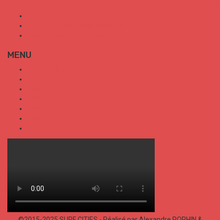
Mon Compte
Conditions Générales de Vente
Politique de confidentialité
MENU
SURF CITIES
HOT SPOT
TRENDS
TALKS
SPORT
FOOD
SHOP
©2015-2025 SURF CITIES - Réalisé par Alexandre POPHIN &