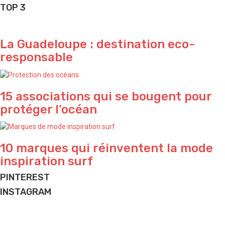
TOP 3
La Guadeloupe : destination eco-
responsable
15 associations qui se bougent pour
protéger l’océan
10 marques qui réinventent la mode
inspiration surf
PINTEREST
INSTAGRAM
Find me by the pool ✨ by @agathem.illustration
Just for fun 🌴
Passion pool 💦
What a vibe in Bali 🌴
Yeeeeeeew 🌊
Holiday time