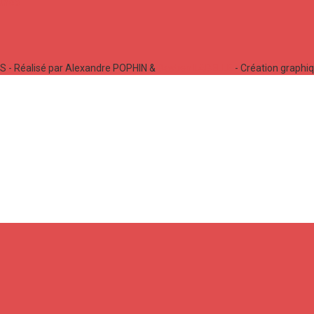
 - Réalisé par Alexandre POPHIN &
Bastien LABELLE
- Création graphi