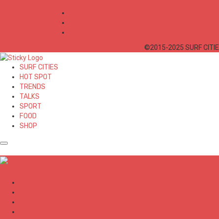
Mon Compte
Conditions Générales de Vente
Politique de confidentialité
©2015-2025 SURF CITIES
SURF CITIES
HOT SPOT
TRENDS
TALKS
SPORT
FOOD
SHOP