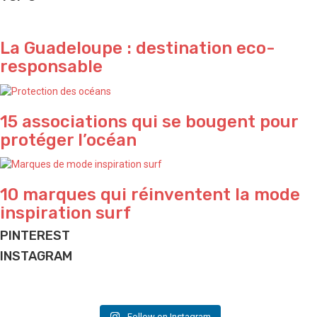
La Guadeloupe : destination eco-
responsable
15 associations qui se bougent pour
protéger l’océan
10 marques qui réinventent la mode
inspiration surf
PINTEREST
INSTAGRAM
Just for fun 🌴
Passion pool 💦
What a vibe in Bali 🌴
Yeeeeeeew 🌊
Holiday time
Perfect sunset ✨ by @waterproject
Design & inspo @design_hunger
Do what makes you happy ✨
Have a nice week-end folks ✌🏽
Vacation is coming ✌🏽
And good vibes we love ✌🏽
Follow on Instagram