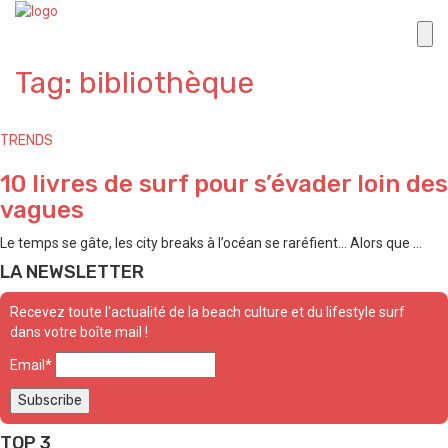
Tag: bibliothèque
TRENDS
10 livres de surf pour s’évader loin des
vagues
Le temps se gâte, les city breaks à l’océan se raréfient… Alors que ...
LA NEWSLETTER
Recevez toute l'actualité de la beach culture et du lifestyle surf
dans votre boîte mail !
Email*
TOP 3