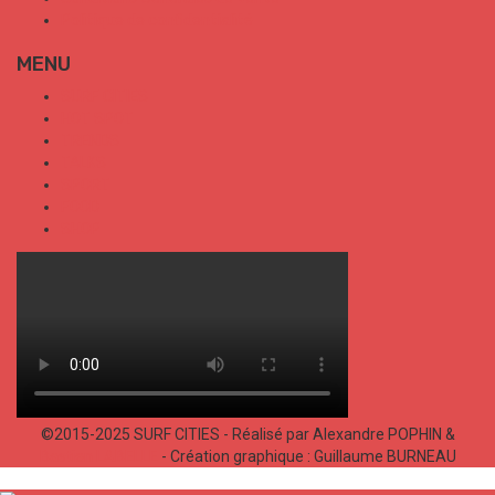
Politique de confidentialité
MENU
SURF CITIES
HOT SPOT
TRENDS
TALKS
SPORT
FOOD
SHOP
©2015-2025 SURF CITIES - Réalisé par Alexandre POPHIN &
Bastien LABELLE
- Création graphique : Guillaume BURNEAU