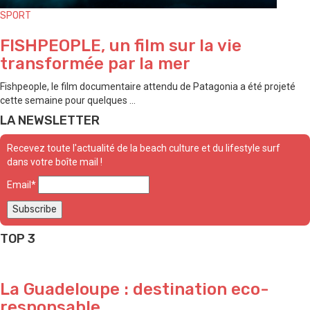
SPORT
FISHPEOPLE, un film sur la vie
transformée par la mer
Fishpeople, le film documentaire attendu de Patagonia a été projeté
cette semaine pour quelques ...
LA NEWSLETTER
Recevez toute l'actualité de la beach culture et du lifestyle surf
dans votre boîte mail !
Email*
TOP 3
La Guadeloupe : destination eco-
responsable