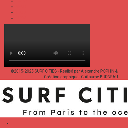
TALKS
SPORT
FOOD
SHOP
©2015-2025 SURF CITIES - Réalisé par Alexandre POPHIN &
Bastien LABELLE
- Création graphique : Guillaume BURNEAU