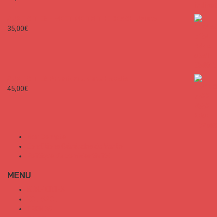
SURF CITIES - MEET ME TO THE BEACH Unisex
35,00
€
SURF CITIES Premium Unisex Hoodie
45,00
€
Mon Compte
Conditions Générales de Vente
Politique de confidentialité
MENU
SURF CITIES
HOT SPOT
TRENDS