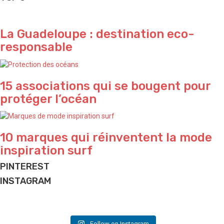
La Guadeloupe : destination eco-
responsable
15 associations qui se bougent pour
protéger l’océan
10 marques qui réinventent la mode
inspiration surf
PINTEREST
INSTAGRAM
What a vibe in Bali 🌴
Yeeeeeeew 🌊
Perfect sunset ✨ by @waterproject
Do what makes you happy ✨
Have a nice week-end folks ✌🏽
Beach house ✨ and lifestyle we love
Vacation is coming ✌🏽
Jungle vibes 🌴 by talented @elodieperrier_lostinland
And good vibes we love ✌🏽
Follow on Instagram
📷 & good vibes @nyahuds