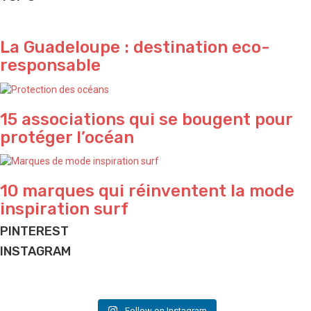
La Guadeloupe : destination eco-
responsable
15 associations qui se bougent pour
protéger l’océan
10 marques qui réinventent la mode
inspiration surf
PINTEREST
INSTAGRAM
What a vibe in Bali 🌴
Yeeeeeeew 🌊
Perfect sunset ✨ by @waterproject
Do what makes you happy ✨
Have a nice week-end folks ✌🏽
Beach house ✨ and lifestyle we love
Vacation is coming ✌🏽
Jungle vibes 🌴 by talented @elodieperrier_lostinland
And good vibes we love ✌🏽
Follow on Instagram
📷 & good vibes @nyahuds