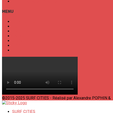
Politique de confidentialité
MENU
SURF CITIES
HOT SPOT
TRENDS
TALKS
SPORT
FOOD
SHOP
©2015-2025 SURF CITIES - Réalisé par Alexandre POPHIN &
SURF CITIES