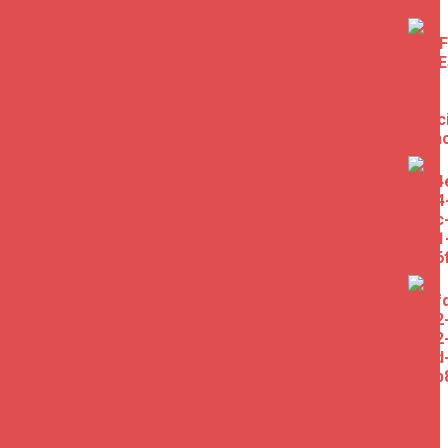
#surf #log #goodvibes #california #travel
75
0
340
2