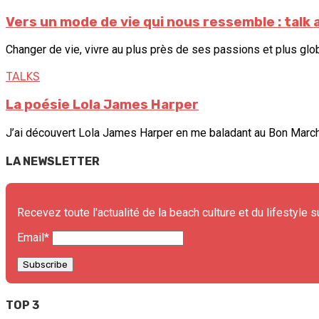
Vers un mode de vie qui nous ressemble : talk
Changer de vie, vivre au plus près de ses passions et plus glob
TALKS
La poésie Lola James Harper
J’ai découvert Lola James Harper en me baladant au Bon Marché,
LA NEWSLETTER
Recevez toute l'actualité de la beach culture et du lifestyle s
Email*
TOP 3